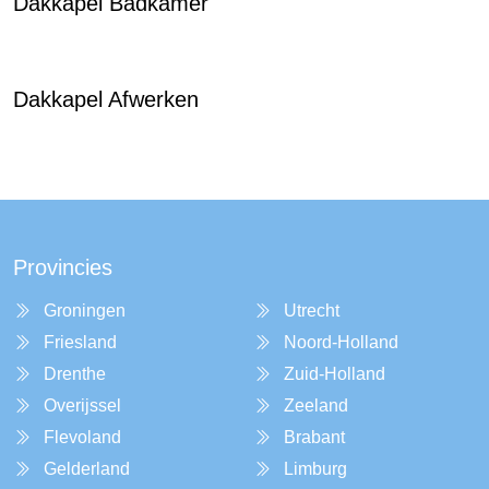
Dakkapel Badkamer
Dakkapel Afwerken
Provincies
Groningen
Utrecht
Friesland
Noord-Holland
Drenthe
Zuid-Holland
Overijssel
Zeeland
Flevoland
Brabant
Gelderland
Limburg