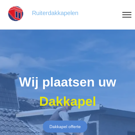
Ruiterdakkapelen
Wij plaatsen uw
Dakkapel
Dakkapel offerte