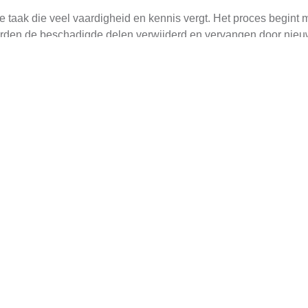
e taak die veel vaardigheid en kennis vergt. Het proces begint 
orden de beschadigde delen verwijderd en vervangen door nieuw 
elijke materiaal.
estauratie
rzame restauratie van een rieten dakkapel is de verbeterde energ
nen te houden en koelte buiten te houden in de zomer. Dit kan s
jl.
k enkele nadelen die in acht moeten worden genomen tijdens de 
ist om deze problemen te voorkomen. Bovendien kan riet gemak
egenval.
t lokale expertise
an een dakkapel met rieten dak in Bakkeveen uit te voeren met e