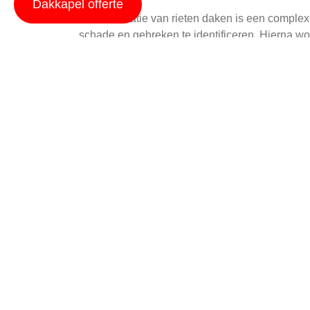
Dakkapel offerte
De restauratie van rieten daken is een complex
schade en gebreken te identificeren. Hierna w
nauwkeurig mogelijk te passen bij het oorspronk
Voordelen duurzame r
Een van de belangrijkste voordelen van een duu
isolator, wat helpt om warmte in de winter bin
opleveren en bijdragen aan duurzame levenssti
Nadeel van rieten dak
Hoewel riet veel voordelen biedt, heeft het oo
en ongedierte, wat regelmatig onderhoud vere
weeromstandigheden zoals stormen en zware r
Veilige restauratie me
Het is van cruciaal belang om de restauratie v