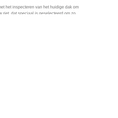
met het inspecteren van het huidige dak om
riet, dat speciaal is geselecteerd om zo
ie-efficiëntie. Riet is een uitstekende
ignificante besparingen op energiekosten
restauratie. Riet is kwetsbaar voor schimmels
kelijk beschadigd raken door extreme
en lokale specialist die bekend is met de