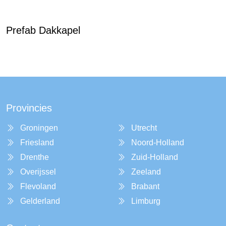
Prefab Dakkapel
Provincies
Groningen
Utrecht
Friesland
Noord-Holland
Drenthe
Zuid-Holland
Overijssel
Zeeland
Flevoland
Brabant
Gelderland
Limburg