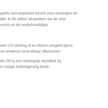
kappels een populaire keuze voor woningen en
tie. In dit artikel bespreken we de vele
eproces en de onderhoudstips.
n UV-straling af en blijven langere tijd in
n winterse vorst elkaar afwisselen.
t. Dit is een belangrijk voordeel bij
en rustige leefomgeving biedt.
veen. De meest voorkomende typen zijn vlakke
n minimalistisch uiterlijk.
n en bieden een aantrekkelijke esthetische