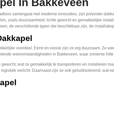
pel In Bakkeveen
aadloos samengaat met moderne innovaties, zijn polyester dak
len, zoals duurzaamheid, lichte gewicht en gemakkelijke installa
en, de verschillende typen die beschikbaar zijn, de installati
Dakkapel
kelijke voordeel. Eerst en vooral zijn ze erg duurzaam. Ze weere
selende weeromstandigheden in Bakkeveen, waar zomerse hitte e
gewicht, wat ze gemakkelijk te transporteren en installeren maak
ogistiek verlicht. Daarnaast zijn ze ook geluidisolerend, wat e
apel
kkapellen die geschikt zijn voor diverse toepassingen in Bakke
kapellen zijn ideaal voor platte dakken en bieden een modern e
kkapellen genoemd, passen perfect bij traditionele bouwstijle