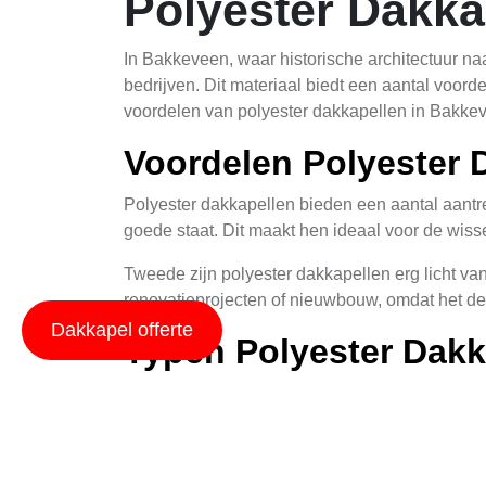
Polyester Dakka
In Bakkeveen, waar historische architectuur n
bedrijven. Dit materiaal biedt een aantal voorde
voordelen van polyester dakkapellen in Bakkeve
Voordelen Polyester 
Polyester dakkapellen bieden een aantal aantrek
goede staat. Dit maakt hen ideaal voor de wis
Tweede zijn polyester dakkapellen erg licht van 
renovatieprojecten of nieuwbouw, omdat het de l
Dakkapel offerte
Typen Polyester Dakk
Er bestaan verschillende soorten polyester da
dakkapellen en gebogen dakkapellen. Vlakke dak
Gebogen dakkapellen, ook wel koepelvormige da